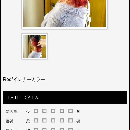
Red/インナーカラー
HAIR DATA
髪の量
少
多
髪質
柔
硬