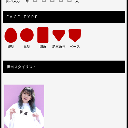
髪の太さ
細
太
FACE TYPE
卵型
丸型
四角
逆三角形
ベース
担当スタイリスト