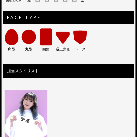
髪の太さ
細
太
FACE TYPE
卵型
丸型
四角
逆三角形
ベース
担当スタイリスト