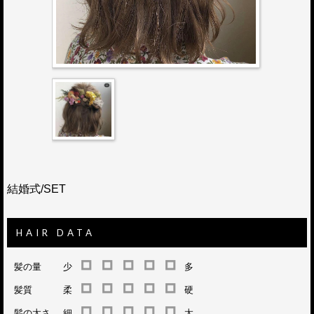
結婚式/SET
HAIR DATA
髪の量
少
多
髪質
柔
硬
髪の太さ
細
太